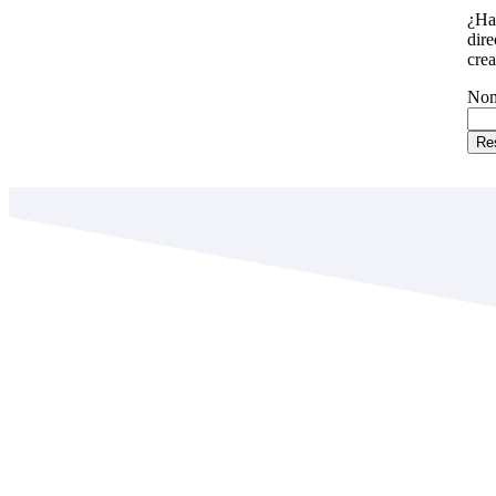
¿Has
dire
crea
Nom
Re
INSTITUCIÓN EDUCATIVA
NORMAL SUPERIOR DEL P