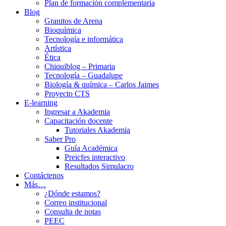
Plan de formación complementaria
Blog
Granitos de Arena
Bioquímica
Tecnología e informática
Artística
Ética
Chiquiblog – Primaria
Tecnología – Guadalupe
Biología & química – Carlos Jaimes
Proyecto CTS
E-learning
Ingresar a Akademia
Capacitación docente
Tutoriales Akademia
Saber Pro
Guía Académica
Preicfes interactivo
Resultados Simulacro
Contáctenos
Más…
¿Dónde estamos?
Correo institucional
Consulta de notas
PEEC