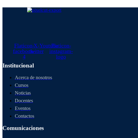
Flaticon-
X-
Youtube
Flaticon-
facebook-
twitter
instagram-
4
logo
Institucional
Acerca de nosotros
Cursos
Noticias
Docentes
Eventos
Contactos
Comunicaciones