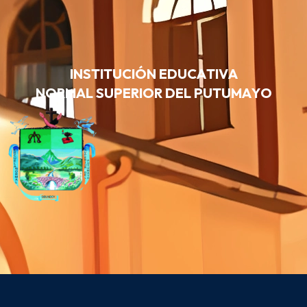
I
N
S
T
I
T
U
C
I
Ó
N
E
D
U
C
A
T
I
V
A
N
O
R
M
A
L
S
U
P
E
R
I
O
R
D
E
L
P
U
T
U
M
A
Y
O