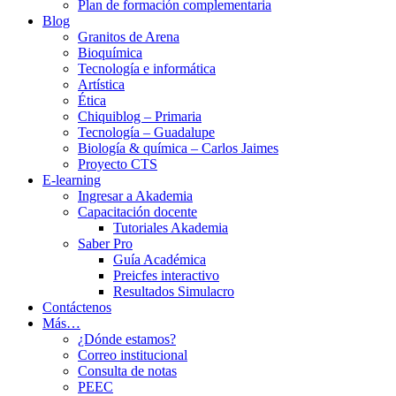
Plan de formación complementaria
Blog
Granitos de Arena
Bioquímica
Tecnología e informática
Artística
Ética
Chiquiblog – Primaria
Tecnología – Guadalupe
Biología & química – Carlos Jaimes
Proyecto CTS
E-learning
Ingresar a Akademia
Capacitación docente
Tutoriales Akademia
Saber Pro
Guía Académica
Preicfes interactivo
Resultados Simulacro
Contáctenos
Más…
¿Dónde estamos?
Correo institucional
Consulta de notas
PEEC