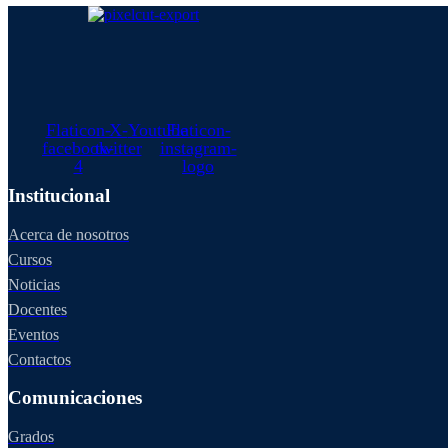
Flaticon-
X-
Youtube
Flaticon-
facebook-
twitter
instagram-
4
logo
Institucional
Acerca de nosotros
Cursos
Noticias
Docentes
Eventos
Contactos
Comunicaciones
Grados