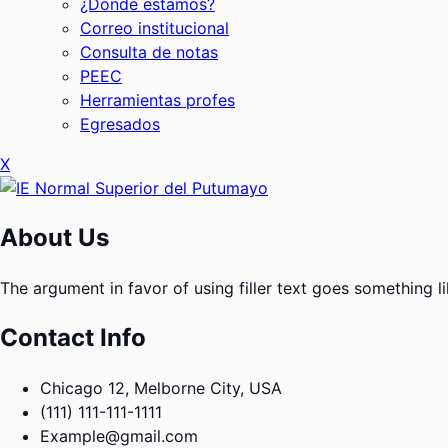
¿Dónde estamos?
Correo institucional
Consulta de notas
PEEC
Herramientas profes
Egresados
X
About Us
The argument in favor of using filler text goes something l
Contact Info
Chicago 12, Melborne City, USA
(111) 111-111-1111
Example@gmail.com