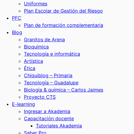
Uniformes
Plan Escolar de Gestión del Riesgo
PFC
Plan de formación complementaria
Blog
Granitos de Arena
Bioquímica
Tecnología e informática
Artística
Ética
Chiquiblog – Primaria
Tecnología – Guadalupe
Biología & química – Carlos Jaimes
Proyecto CTS
E-learning
Ingresar a Akademia
Capacitación docente
Tutoriales Akademia
Saber Pro