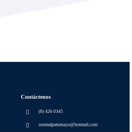
VA
TUMAYO
Contáctenos
(8) 426 0345
normalputumayo@hotmail.com