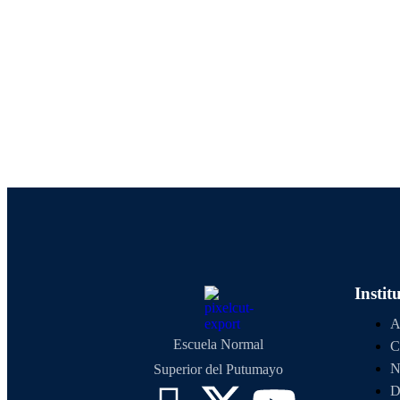
I
NORMA
Instit
A
Escuela Normal
C
N
Superior del Putumayo
D