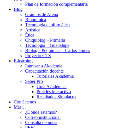
Plan de formación complementaria
Blog
Granitos de Arena
Bioquímica
Tecnología e informática
Artística
Ética
Chiquiblog – Primaria
Tecnología – Guadalupe
Biología & química – Carlos Jaimes
Proyecto CTS
E-learning
Ingresar a Akademia
Capacitación docente
Tutoriales Akademia
Saber Pro
Guía Académica
Preicfes interactivo
Resultados Simulacro
Contáctenos
Más…
¿Dónde estamos?
Correo institucional
Consulta de notas
PEEC