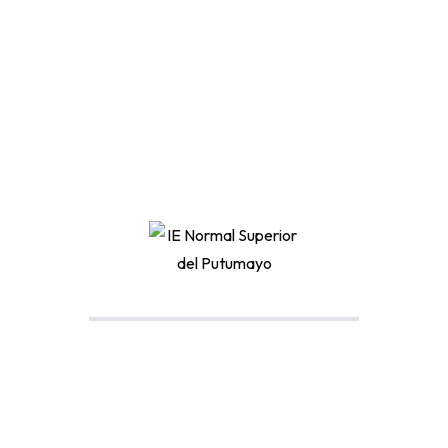
esta nueva etapa!
Su casa, la
ENSUP
, siempre estará orgullosa
de ustedes.
Tags:
Share:
Buscar